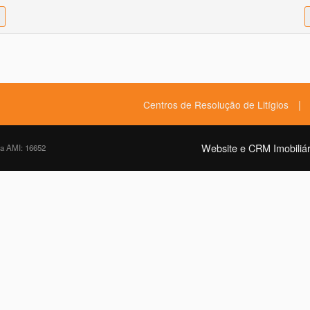
|
Centros de Resolução de Litígios
Website e CRM Imobiliár
da AMI: 16652