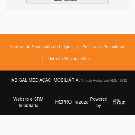
|
Centros de Resolução de Litígios
Política de Privacidade
|
Livro de Reclamações
HABIGAL MEDIAÇÃO IMOBILIÁRIA,
Virgula Audaz Lda AMI: 16652
Website e CRM
Powered
©2026
Imobiliário
by