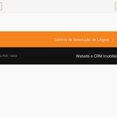
|
Centros de Resolução de Litígios
Website e CRM Imobiliár
da AMI: 16652