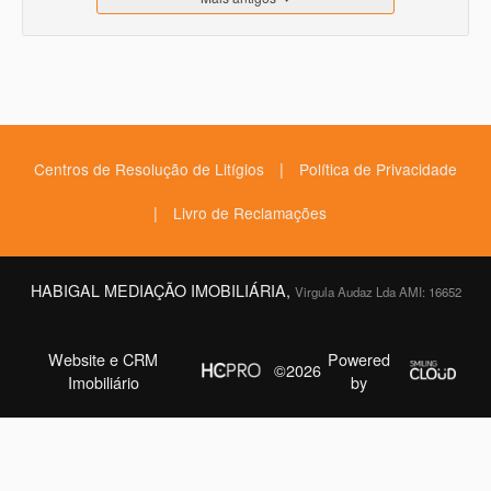
|
Centros de Resolução de Litígios
Política de Privacidade
|
Livro de Reclamações
HABIGAL MEDIAÇÃO IMOBILIÁRIA,
Virgula Audaz Lda AMI: 16652
Website e CRM
Powered
©2026
Imobiliário
by