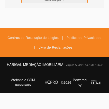
|
Centros de Resolução de Litígios
Política de Privacidade
|
Livro de Reclamações
HABIGAL MEDIAÇÃO IMOBILIÁRIA,
Virgula Audaz Lda AMI: 16652
Website e CRM
Powered
©2026
Imobiliário
by